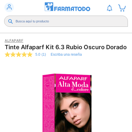
ALFAPARF
Tinte Alfaparf Kit 6.3 Rubio Oscuro Dorado
5.0
(1)
Escriba una reseña
5.0
de
5
estrellas,
valor
medio
de
valoración.
Read
a
Review.
Enlace
en
la
misma
página.