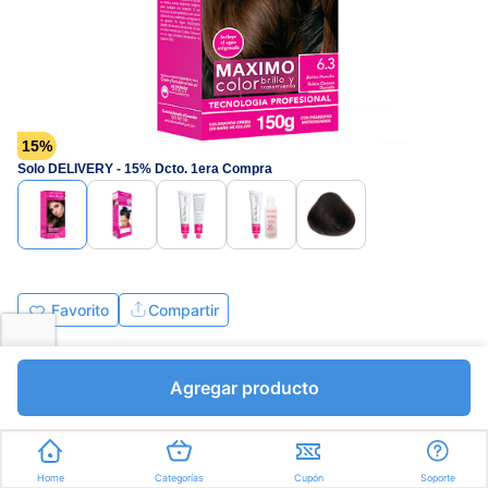
15%
Solo DELIVERY - 15% Dcto. 1era Compra
Favorito
Compartir
Bs.6754,10
Bs.7946,00
Agregar producto
I.V.A Bs.1096,00
Unidades a Bs.7946,00
Express en
35min
promedio
Home
Categorías
Cupón
Soporte