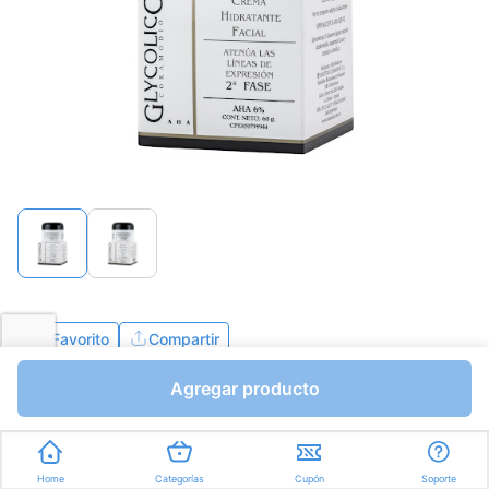
página.
Favorito
Compartir
Agregar producto
Bs.0,01
Gramos a Bs.0,00
Express en
35min
promedio
Home
Categorías
Cupón
Soporte