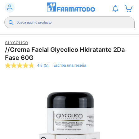
GLYCOLICO
//Crema Facial Glycolico Hidratante 2Da
Fase 60G
4.8
(5)
Escriba una reseña
4.8
de
5
estrellas,
valor
medio
de
valoración.
Read
5
Reviews.
Enlace
en
la
misma