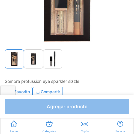
Sombra profussion eye sparkler sizzle
Favorito
Compartir
Agregar producto
Bs.0,01
Unidades a Bs.0,01
Express en
35min
promedio
Home
Categorías
Cupón
Soporte