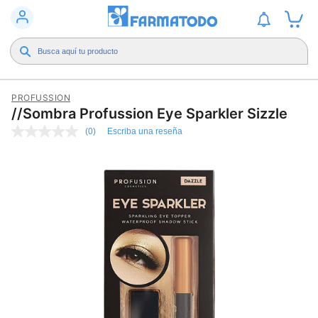
PROFUSSION
//Sombra Profussion Eye Sparkler Sizzle
(0)
Escriba una reseña
Sin
puntuación
Enlace
en
la
misma
página.