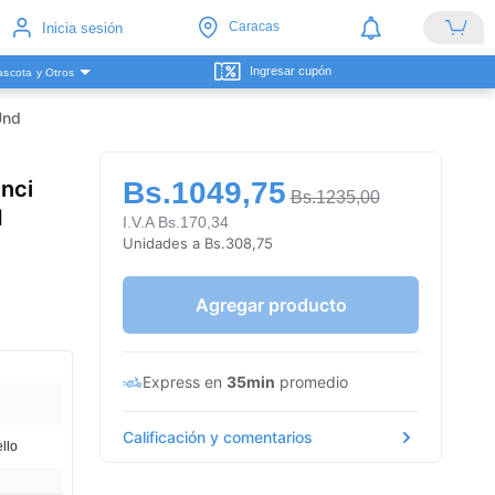
Caracas
Inicia sesión
Ingresar cupón
scota y Otros
Und
nci
Bs.1049,75
Bs.1235,00
d
I.V.A Bs.170,34
Unidades a Bs.308,75
Agregar producto
Express en
35min
promedio
Calificación y comentarios
llo