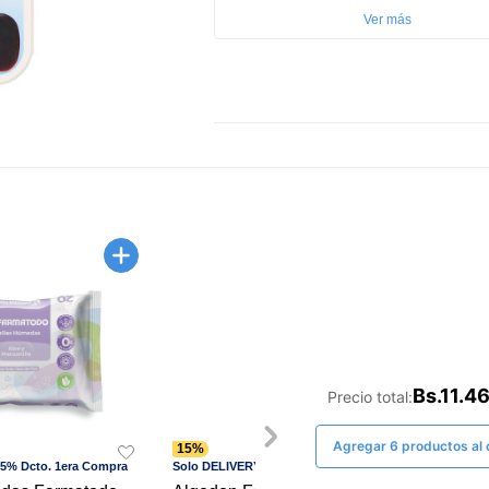
Ver más
Cantidad:
4 Unidades
País de Producción:
Estados Unidos
Presentación del
Estuche
Producto:
Profundidad ITEM:
0,9525 cm
Ancho ITEM:
6,985 cm
Altura ITEM:
11,43 cm
Bs.11.4
Precio total:
Agregar 6 productos al c
15%
15%
15% Dcto. 1era Compra
Solo DELIVERY - 15% Dcto. 1era Compra
Solo D