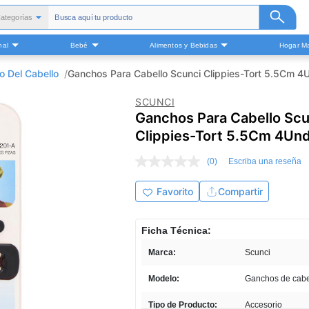
ategorías
Todas
nal
Bebé
Alimentos y Bebidas
Hogar Ma
alud y Medicamentos
Belleza
o Del Cabello
Ganchos Para Cabello Scunci Clippies-Tort 5.5Cm 4
Cuidado Personal
SCUNCI
Bebé
Ganchos Para Cabello Scu
Alimentos y Bebidas
Clippies-Tort 5.5Cm 4Un
ogar Mascota y Otros
(0)
Escriba una reseña
Sin
puntuación
Enlace
Favorito
Compartir
en
la
misma
Ficha Técnica:
página.
Marca:
Scunci
Modelo:
Ganchos de cabe
Tipo de Producto:
Accesorio