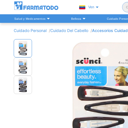
Ven
C
Salud y Medicamentos
Belleza
Cuidado Perso
S
Cuidado Personal
Cuidado Del Cabello
Accesorios Cuidad
H