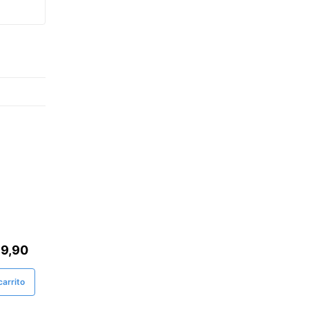
69,90
arrito
15%
ELIVERY - 15% Dcto. 1era Compra
Solo DELIVERY - 15% Dcto. 1era Compra