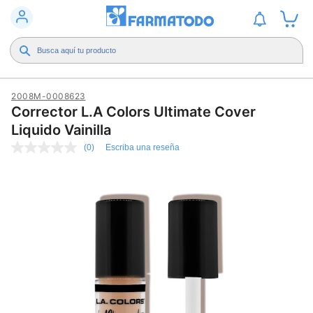
2008M-0008623
Corrector L.A Colors Ultimate Cover
Liquido Vainilla
(0)
Escriba una reseña
Sin
puntuación
Enlace
en
la
misma
página.