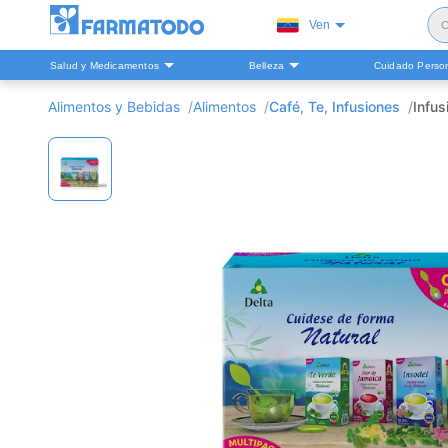
Ven
C
Salud y Medicamentos
Belleza
Cuidado Perso
S
Alimentos y Bebidas
Alimentos
Café, Te, Infusiones
Infus
H