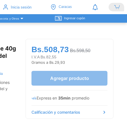
Caracas
Inicia sesión
Ingresar cupón
scota y Otros
de 40g
Bs.508,73
Bs.598,50
del
I.V.A Bs.82,55
Gramos a Bs.29,93
ña
Agregar producto
siones
del y
Express en
35min
promedio
Calificación y comentarios