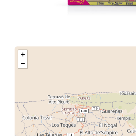
+
−
Cargando M
Tiendas ...