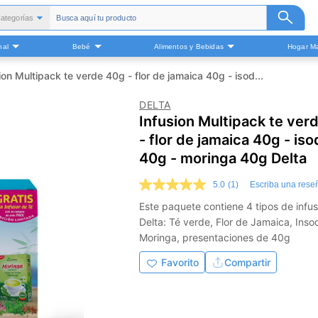
ategorías
Todas
nal
Bebé
Alimentos y Bebidas
Hogar Ma
alud y Medicamentos
Belleza
ion Multipack te verde 40g - flor de jamaica 40g - isod...
Cuidado Personal
DELTA
Bebé
Infusion Multipack te ver
Alimentos y Bebidas
- flor de jamaica 40g - iso
ogar Mascota y Otros
40g - moringa 40g Delta
5.0
(1)
Escriba una rese
5.0
de
Este paquete contiene 4 tipos de infu
5
Delta: Té verde, Flor de Jamaica, Inso
estrellas,
valor
Moringa, presentaciones de 40g
medio
de
Favorito
Compartir
valoración.
Read
a
Review.
Enlace