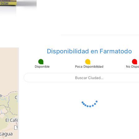
en
la
misma
página.
Disponibilidad en Farmatodo
Disponible
Poca Disponibilidad
No Dispo
apa con